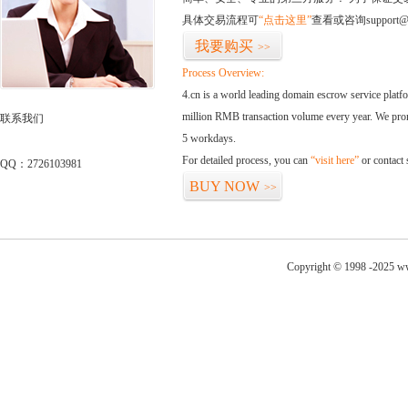
具体交易流程可
“点击这里”
查看或咨询support@
我要购买
>>
Process Overview:
4.cn is a world leading domain escrow service plat
million RMB transaction volume every year. We promi
联系我们
5 workdays.
For detailed process, you can
“visit here”
or contact
QQ：2726103981
BUY NOW
>>
Copyright © 1998 -2025 ww