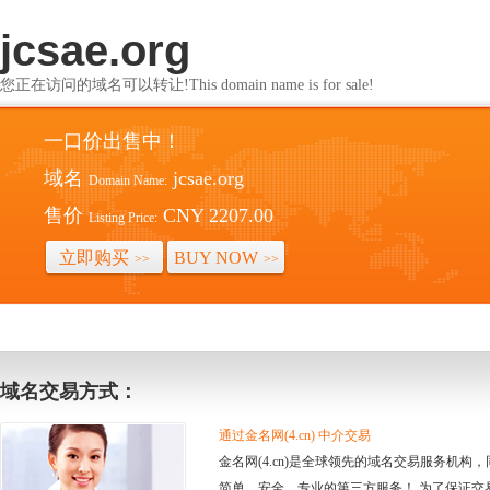
jcsae.org
您正在访问的域名可以转让!This domain name is for sale!
一口价出售中！
域名
jcsae.org
Domain Name:
售价
CNY 2207.00
Listing Price:
立即购买
BUY NOW
>>
>>
域名交易方式：
通过金名网(4.cn) 中介交易
金名网(4.cn)是全球领先的域名交易服务机
简单、安全、专业的第三方服务！ 为了保证交